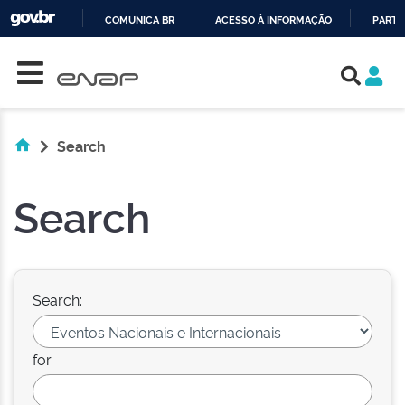
COMUNICA BR
ACESSO À INFORMAÇÃO
PARTI
Skip navigation
IR
PARA
O
CONTEÚDO
Search
Search
Search:
for