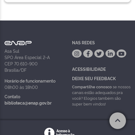
NAS REDES
Asa Sul
SPO Área Especial 2-A
CEP 70.610-900
ACESSIBILIDADE
Brasília/DF
DEIXE SEU FEEDBACK
Horário de funcionamento
Compartilhe conosco
se nossos
08h00 às 18h00
canais estão adequados pra
Contato
você? Elogios também são
biblioteca@enap.gov.br
super bem vindos!