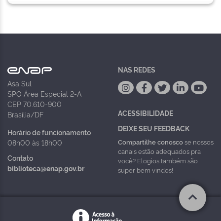
NAS REDES
Asa Sul
SPO Área Especial 2-A
CEP 70.610-900
ACESSIBILIDADE
Brasília/DF
DEIXE SEU FEEDBACK
Horário de funcionamento
Compartilhe conosco
se nossos
08h00 às 18h00
canais estão adequados pra
Contato
você? Elogios também são
biblioteca@enap.gov.br
super bem vindos!