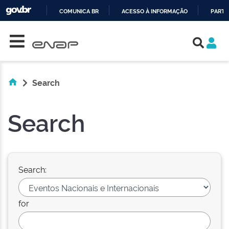
COMUNICA BR
ACESSO À INFORMAÇÃO
PARTI
Skip navigation
IR
PARA
O
CONTEÚDO
Search
Search
Search:
for