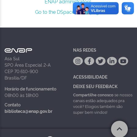
ENAP administrators.
Go to the DSpace home page
NAS REDES
Asa Sul
SPO Área Especial 2-A
CEP 70.610-900
ACESSIBILIDADE
Brasília/DF
DEIXE SEU FEEDBACK
Horário de funcionamento
Compartilhe conosco
se nossos
08h00 às 18h00
canais estão adequados pra
Contato
você? Elogios também são
biblioteca@enap.gov.br
super bem vindos!