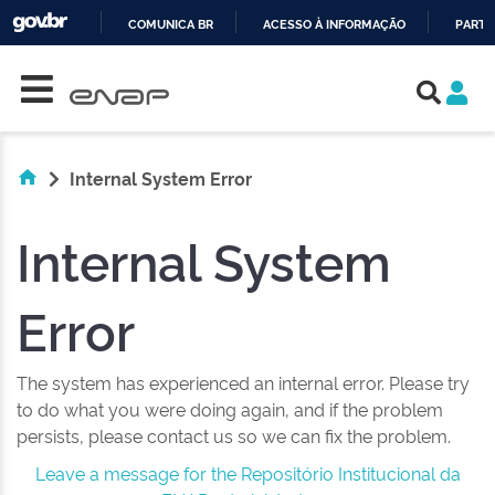
COMUNICA BR
ACESSO À INFORMAÇÃO
PARTI
Skip navigation
IR
PARA
O
CONTEÚDO
Internal System Error
Internal System
Error
The system has experienced an internal error. Please try
to do what you were doing again, and if the problem
persists, please contact us so we can fix the problem.
Leave a message for the Repositório Institucional da