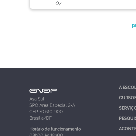
07
p
A ESCO
CURSO
Asa Sul
SPO Área Especial 2-A
SERVIÇ
CEP 70.610-900
Brasília/DF
PESQUI
ACONT
Horário de funcionamento
08h00 às 18h00