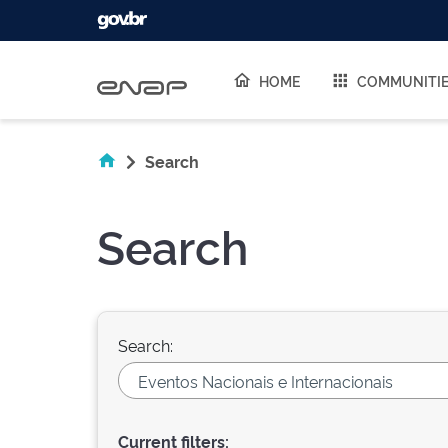
Skip navigation
HOME
COMMUNITI
Search
Search
Search:
Current filters: