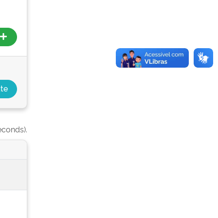
econds).