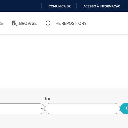
COMUNICA BR
ACESSO À INFORMAÇÃO
IR
PARA
ES
BROWSE
THE REPOSITORY
O
CONTEÚDO
for