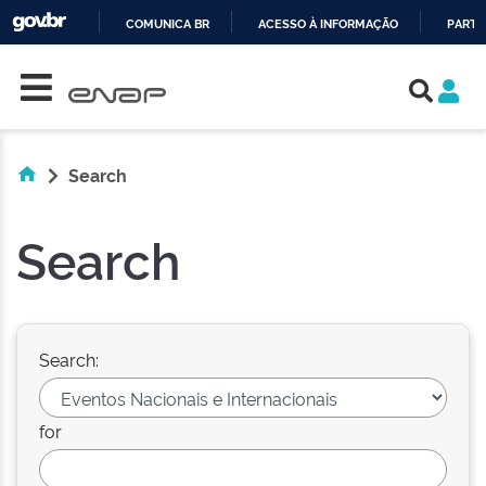
COMUNICA BR
ACESSO À INFORMAÇÃO
PARTI
Skip navigation
IR
PARA
O
CONTEÚDO
Search
Search
Search:
for