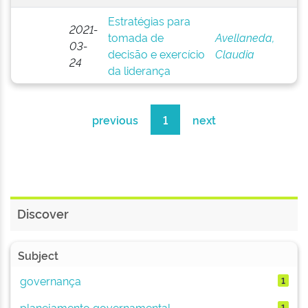
Estratégias para
2021-
tomada de
Avellaneda,
03-
decisão e exercício
Claudia
24
da liderança
previous
1
next
Discover
Subject
governança
1
planejamento governamental
1