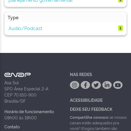
Type
Áudio/Podcast
1
NAS REDES
Asa Sul
SPO Área Especial 2-A
CEP 70.610-900
ACESSIBILIDADE
Brasília/DF
DEIXE SEU FEEDBACK
Horário de funcionamento
Compartilhe conosco
se nossos
08h00 às 18h00
canais estão adequados pra
Contato
você? Elogios também são