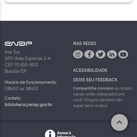
NAS REDES
Asa Sul
SPO Área Especial 2-A
CEP 70.610-900
ACESSIBILIDADE
Brasília/DF
DEIXE SEU FEEDBACK
Horário de funcionamento
Compartilhe conosco
se nossos
08h00 às 18h00
canais estão adequados pra
Contato
você? Elogios também são
biblioteca@enap.gov.br
super bem vindos!