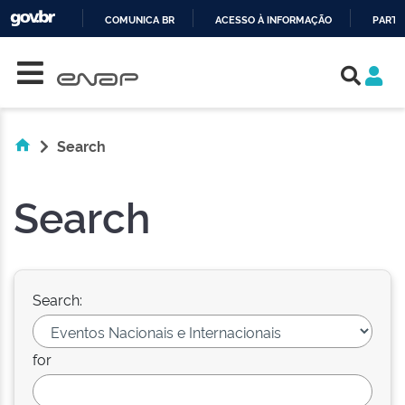
COMUNICA BR
ACESSO À INFORMAÇÃO
PARTI
Skip navigation
IR
PARA
O
CONTEÚDO
Search
Search
Search:
for