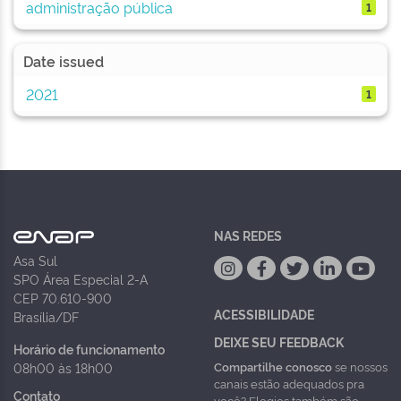
administração pública
1
Date issued
2021
1
NAS REDES
Asa Sul
SPO Área Especial 2-A
CEP 70.610-900
ACESSIBILIDADE
Brasília/DF
DEIXE SEU FEEDBACK
Horário de funcionamento
Compartilhe conosco
se nossos
08h00 às 18h00
canais estão adequados pra
Contato
você? Elogios também são