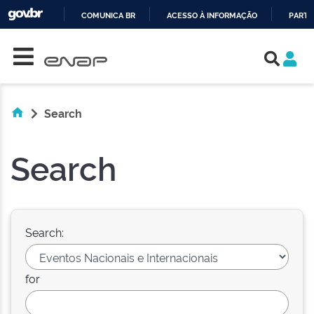
COMUNICA BR
ACESSO À INFORMAÇÃO
PARTI
Skip navigation
IR
PARA
O
CONTEÚDO
Search
Search
Search:
for