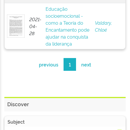
Educação
socioemocional -
2021-
como a Teoria do
Valdary,
04-
Encantamento pode
Chloé
28
ajudar na conquista
da liderança
previous
1
next
Discover
Subject