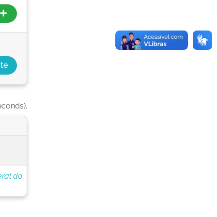
econds).
eral do