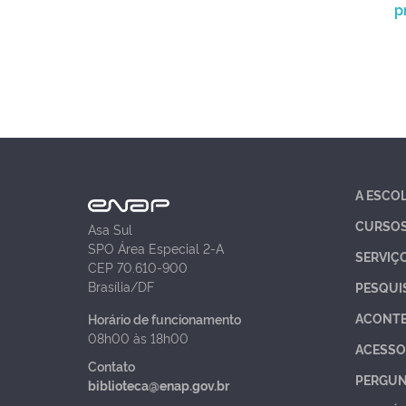
p
A ESCO
CURSO
Asa Sul
SPO Área Especial 2-A
SERVIÇ
CEP 70.610-900
Brasília/DF
PESQUI
ACONT
Horário de funcionamento
08h00 às 18h00
ACESSO
Contato
PERGUN
biblioteca@enap.gov.br