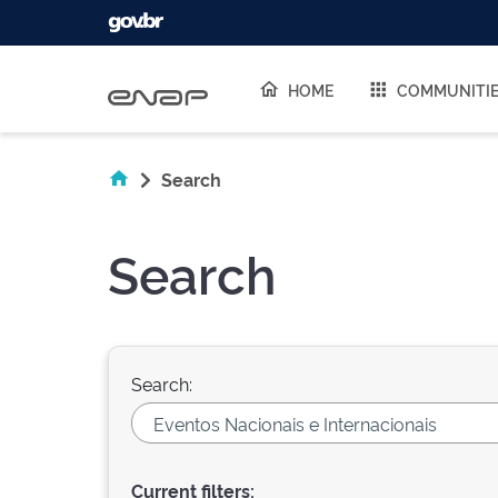
Skip navigation
HOME
COMMUNITI
Search
Search
Search:
Current filters: