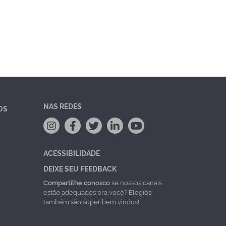
NAS REDES
OS
ACESSIBILIDADE
DEIXE SEU FEEDBACK
Compartilhe conosco
se nossos canais
estão adequados pra você? Elogios
também são super bem vindos!