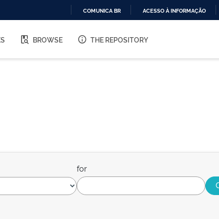
COMUNICA BR
ACESSO À INFORMAÇÃO
IR
PARA
ES
BROWSE
THE REPOSITORY
O
CONTEÚDO
for