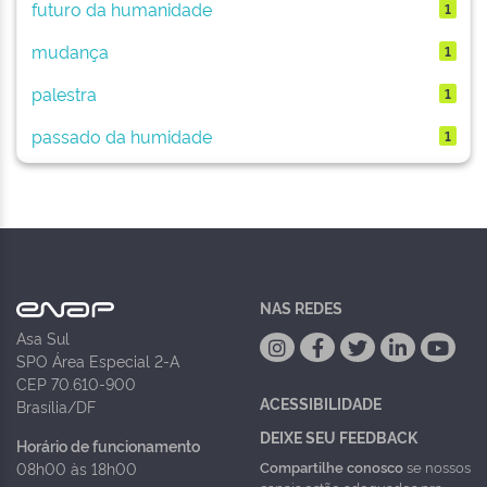
futuro da humanidade
1
mudança
1
palestra
1
passado da humidade
1
NAS REDES
Asa Sul
SPO Área Especial 2-A
CEP 70.610-900
ACESSIBILIDADE
Brasília/DF
DEIXE SEU FEEDBACK
Horário de funcionamento
Compartilhe conosco
se nossos
08h00 às 18h00
canais estão adequados pra