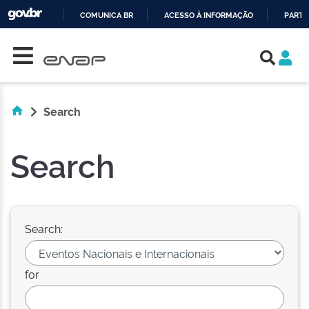
COMUNICA BR
ACESSO À INFORMAÇÃO
PARTI
Skip navigation
IR
PARA
O
CONTEÚDO
Search
Search
Search:
for