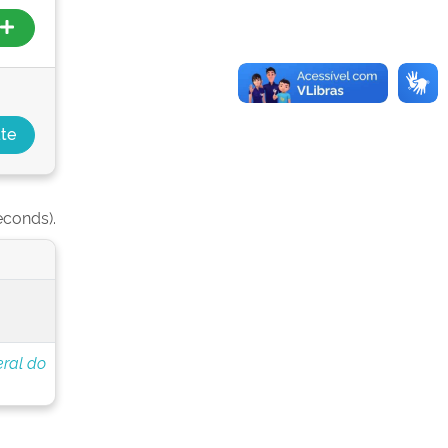
econds).
eral do