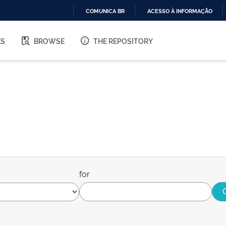
COMUNICA BR
ACESSO À INFORMAÇÃO
IR
PARA
ES
BROWSE
THE REPOSITORY
O
CONTEÚDO
for