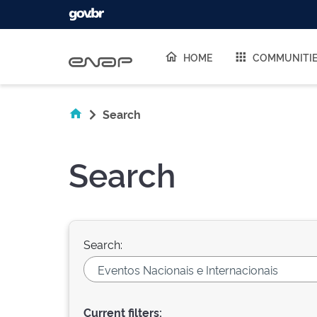
Skip navigation
HOME
COMMUNITI
Search
Search
Search:
Current filters: