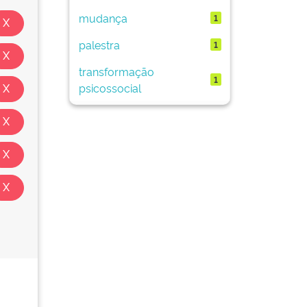
mudança
1
palestra
1
transformação
1
psicossocial