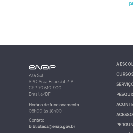
p
A ESCO
CURSO
Asa Sul
SPO Área Especial 2-A
SERVIÇ
CEP 70.610-900
Brasília/DF
PESQUI
ACONT
Horário de funcionamento
08h00 às 18h00
ACESSO
Contato
PERGUN
biblioteca@enap.gov.br