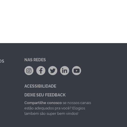
NAS REDES
OS
ACESSIBILIDADE
DEIXE SEU FEEDBACK
Compartilhe conosco
se nossos canais
estão adequados pra você? Elogios
também são super bem vindos!