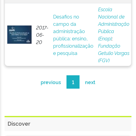
Escola
Desafios no
Nacional de
campo da
Administração
2017-
administração
Pública
06-
pública: ensino,
(Enap)
;
20
profissionalização
Fundação
e pesquisa
Getulio Vargas
(FGV)
previous
1
next
Discover