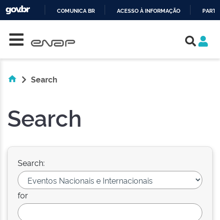
COMUNICA BR
ACESSO À INFORMAÇÃO
PARTI
Skip navigation
IR
PARA
O
CONTEÚDO
Search
Search
Search:
for