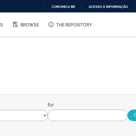
COMUNICA BR
ACESSO À INFORMAÇÃO
IR
PARA
ES
BROWSE
THE REPOSITORY
O
CONTEÚDO
for