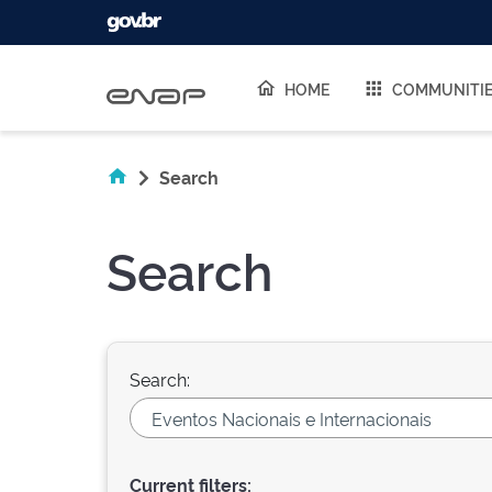
Skip navigation
HOME
COMMUNITI
Search
Search
Search:
Current filters: