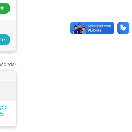
econds).
ação
io