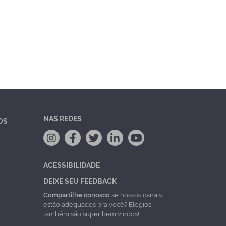
NAS REDES
OS
ACESSIBILIDADE
DEIXE SEU FEEDBACK
Compartilhe conosco
se nossos canais
estão adequados pra você? Elogios
também são super bem vindos!