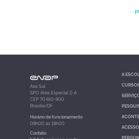
p
A ESCO
CURSO
Asa Sul
SPO Área Especial 2-A
SERVIÇ
CEP 70.610-900
Brasília/DF
PESQUI
ACONT
Horário de funcionamento
08h00 às 18h00
ACESSO
Contato
PERGUN