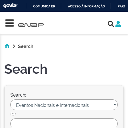
COMUNICA BR
ACESSO À INFORMAÇÃO
PARTI
Skip navigation
IR
PARA
O
CONTEÚDO
Search
Search
Search:
for