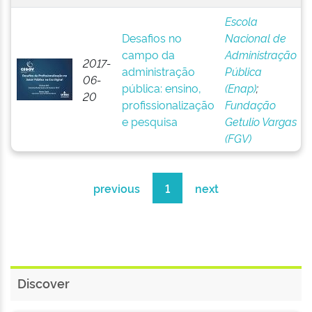
Escola
Desafios no
Nacional de
campo da
Administração
2017-
administração
Pública
06-
pública: ensino,
(Enap)
;
20
profissionalização
Fundação
e pesquisa
Getulio Vargas
(FGV)
previous
1
next
Discover