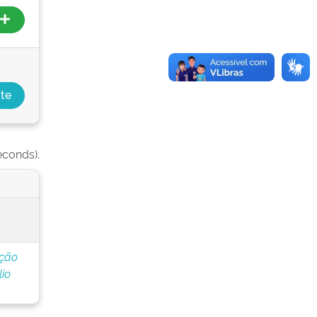
econds).
ação
io