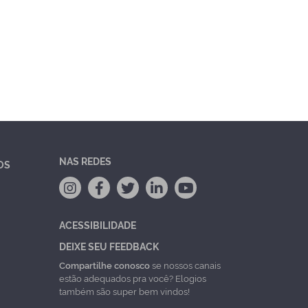
NAS REDES
OS
ACESSIBILIDADE
DEIXE SEU FEEDBACK
Compartilhe conosco
se nossos canais
estão adequados pra você? Elogios
também são super bem vindos!