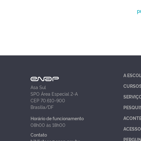
p
A ESCO
CURSO
Asa Sul
SPO Área Especial 2-A
SERVIÇ
CEP 70.610-900
Brasília/DF
PESQUI
ACONT
Horário de funcionamento
08h00 às 18h00
ACESSO
Contato
PERGUN