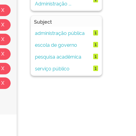
Administração ...
Subject
administração pública
1
escola de governo
1
pesquisa acadêmica
1
serviço público
1