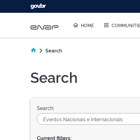
Skip navigation
HOME
COMMUNITI
Search
Search
Search:
Current filters: