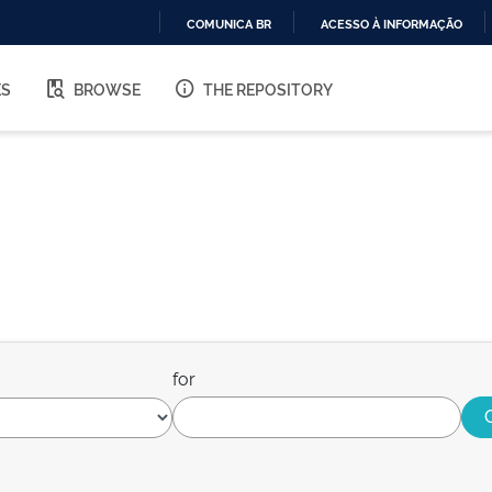
COMUNICA BR
ACESSO À INFORMAÇÃO
IR
PARA
ES
BROWSE
THE REPOSITORY
O
CONTEÚDO
for