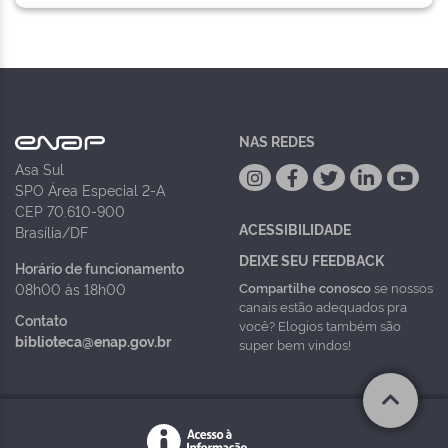
NAS REDES
Asa Sul
SPO Área Especial 2-A
CEP 70.610-900
ACESSIBILIDADE
Brasília/DF
DEIXE SEU FEEDBACK
Horário de funcionamento
Compartilhe conosco
se nossos
08h00 às 18h00
canais estão adequados pra
Contato
você? Elogios também são
biblioteca@enap.gov.br
super bem vindos!