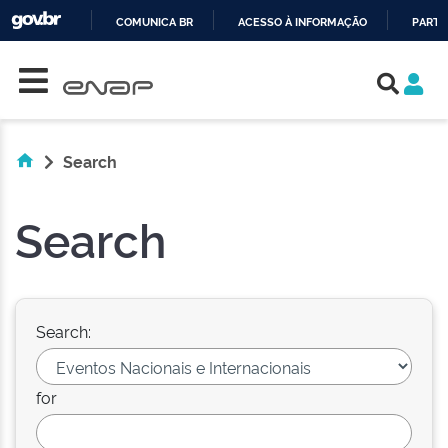
COMUNICA BR
ACESSO À INFORMAÇÃO
PARTI
Skip navigation
IR
PARA
O
CONTEÚDO
Search
Search
Search:
for