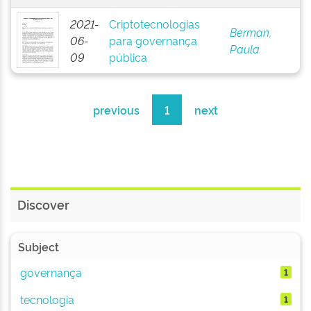
2021-
Criptotecnologias
Berman,
06-
para governança
Paula
09
pública
previous
1
next
Discover
Subject
governança
1
tecnologia
1