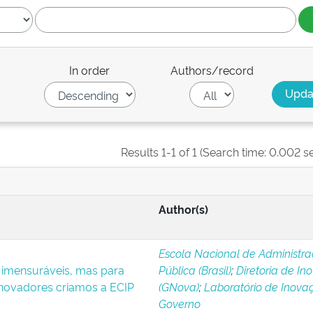
In order
Authors/record
Results 1-1 of 1 (Search time: 0.002 s
Author(s)
Escola Nacional de Administr
 imensuráveis, mas para
Pública (Brasil)
;
Diretoria de In
novadores criamos a ECIP
(GNova)
;
Laboratório de Inov
Governo