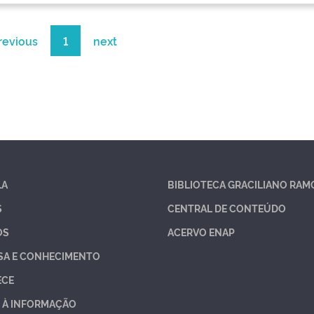
revious
1
next
LA
BIBLIOTECA GRACILIANO RAM
S
CENTRAL DE CONTEÚDO
OS
ACERVO ENAP
SA E CONHECIMENTO
ECE
 À INFORMAÇÃO