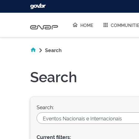
Skip navigation
HOME
COMMUNITI
Search
Search
Search:
Current filters: