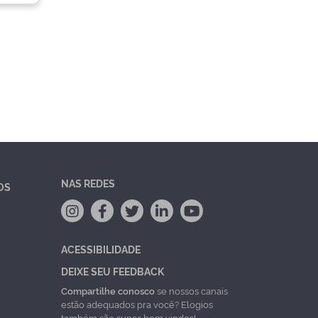
NAS REDES
OS
ACESSIBILIDADE
DEIXE SEU FEEDBACK
Compartilhe conosco
se nossos canais
estão adequados pra você? Elogios
também são super bem vindos!