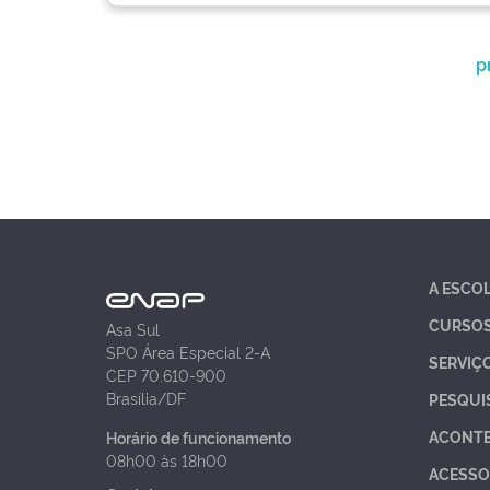
p
A ESCO
CURSO
Asa Sul
SPO Área Especial 2-A
SERVIÇ
CEP 70.610-900
Brasília/DF
PESQUI
ACONT
Horário de funcionamento
08h00 às 18h00
ACESSO