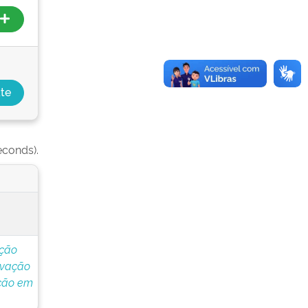
econds).
ação
ovação
ação em