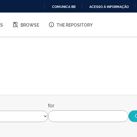
COMUNICA BR
ACESSO À INFORMAÇÃO
IR
PARA
ES
BROWSE
THE REPOSITORY
O
CONTEÚDO
for