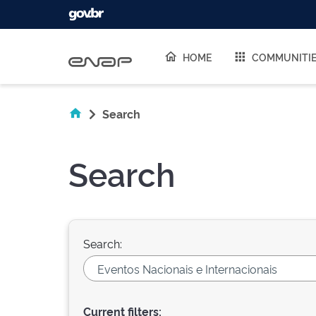
Skip navigation
HOME
COMMUNITI
Search
Search
Search:
Current filters: