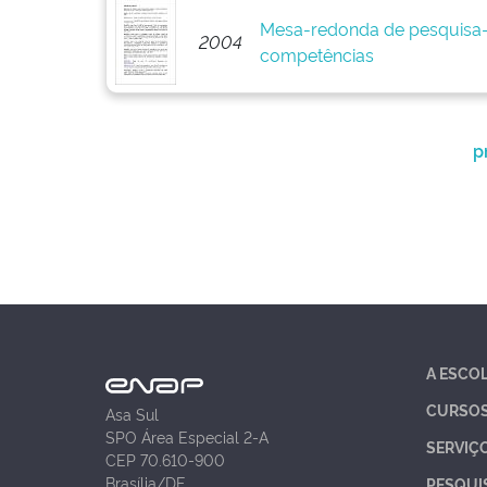
Mesa-redonda de pesquisa
2004
competências
p
A ESCO
CURSO
Asa Sul
SPO Área Especial 2-A
SERVIÇ
CEP 70.610-900
Brasília/DF
PESQUI