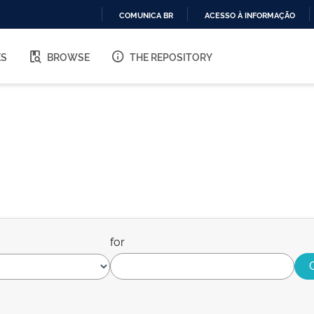
COMUNICA BR
ACESSO À INFORMAÇÃO
IR
PARA
ES
BROWSE
THE REPOSITORY
O
CONTEÚDO
for