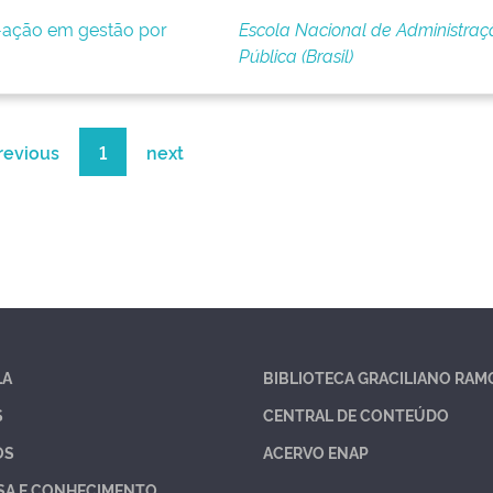
-ação em gestão por
Escola Nacional de Administraç
Pública (Brasil)
revious
1
next
LA
BIBLIOTECA GRACILIANO RAM
S
CENTRAL DE CONTEÚDO
OS
ACERVO ENAP
SA E CONHECIMENTO