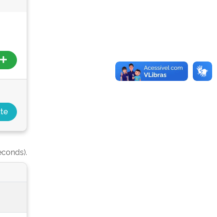
econds).