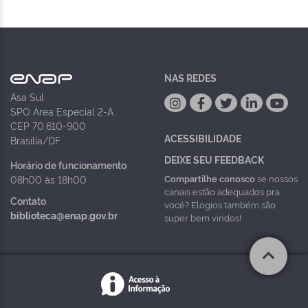
NAS REDES
Asa Sul
SPO Área Especial 2-A
CEP 70.610-900
ACESSIBILIDADE
Brasília/DF
DEIXE SEU FEEDBACK
Horário de funcionamento
Compartilhe conosco
se nossos
08h00 às 18h00
canais estão adequados pra
Contato
você? Elogios também são
biblioteca@enap.gov.br
super bem vindos!