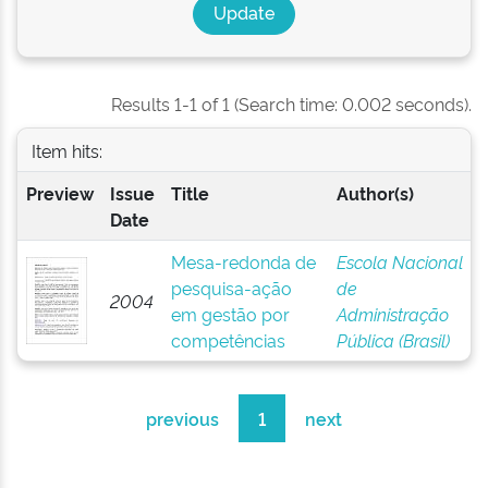
Results 1-1 of 1 (Search time: 0.002 seconds).
Item hits:
Preview
Issue
Title
Author(s)
Date
Mesa-redonda de
Escola Nacional
pesquisa-ação
de
2004
em gestão por
Administração
competências
Pública (Brasil)
previous
1
next