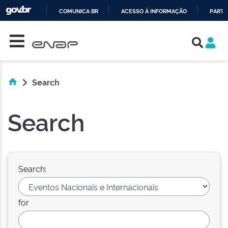
COMUNICA BR
ACESSO À INFORMAÇÃO
PARTI
Skip navigation
IR
PARA
O
CONTEÚDO
Search
Search
Search:
for