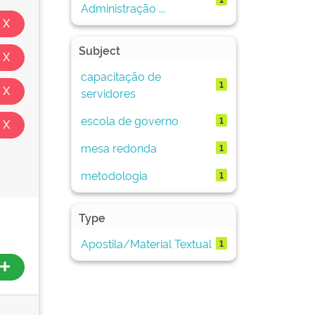
Administração ...
Subject
capacitação de
1
servidores
escola de governo
1
mesa redonda
1
metodologia
1
Type
Apostila/Material Textual
1