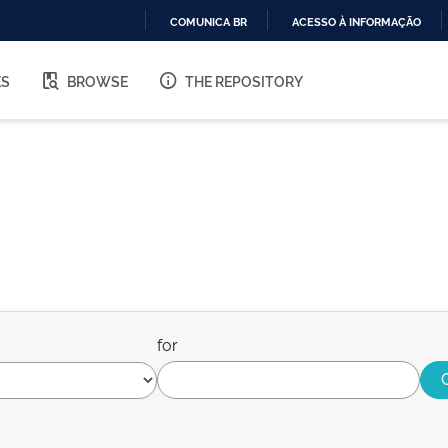
COMUNICA BR
ACESSO À INFORMAÇÃO
IR
PARA
ES
BROWSE
THE REPOSITORY
O
CONTEÚDO
for