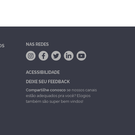
NAS REDES
OS
ACESSIBILIDADE
DEIXE SEU FEEDBACK
Compartilhe conosco
se nossos canais
estão adequados pra você? Elogios
também são super bem vindos!