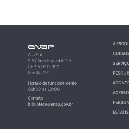
A ESCO
CURSO
Asa Sul
SPO Área Especial 2-A
SERVIÇ
CEP 70.610-900
Brasília/DF
PESQUI
ACONT
Horário de funcionamento
08h00 às 18h00
ACESSO
Contato
PERGUN
biblioteca@enap.gov.br
ESTATÍS