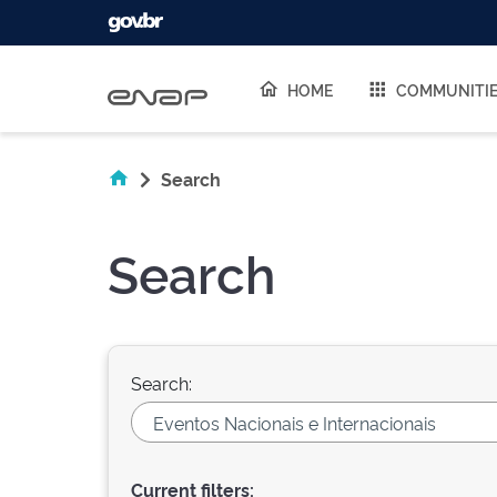
Skip navigation
HOME
COMMUNITI
Search
Search
Search:
Current filters: