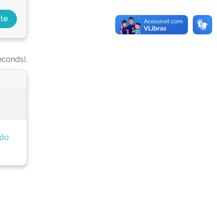
econds).
ção