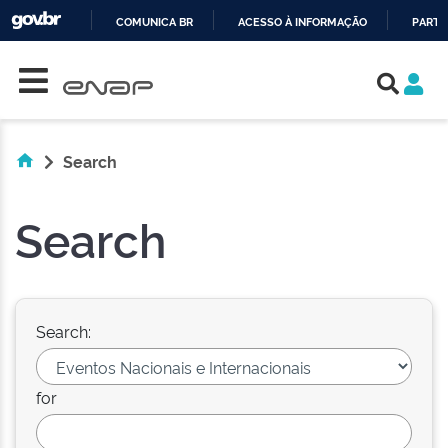
COMUNICA BR
ACESSO À INFORMAÇÃO
PARTI
Skip navigation
IR
PARA
O
CONTEÚDO
Search
Search
Search:
for