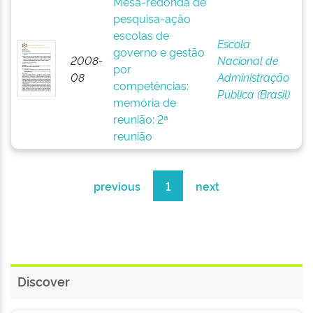
Mesa-redonda de
pesquisa-ação
escolas de
Escola
governo e gestão
2008-
Nacional de
por
08
Administração
competências:
Pública (Brasil)
memória de
reunião: 2ª
reunião
previous
1
next
Discover