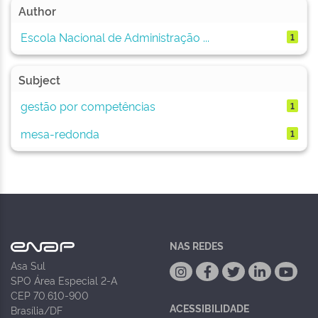
Author
Escola Nacional de Administração ...
1
Subject
gestão por competências
1
mesa-redonda
1
NAS REDES
Asa Sul
SPO Área Especial 2-A
CEP 70.610-900
ACESSIBILIDADE
Brasília/DF