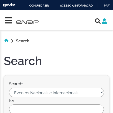
COMUNICA BR
ACESSO À INFORMAÇÃO
PARTI
Skip navigation
IR
PARA
O
CONTEÚDO
Search
Search
Search:
for