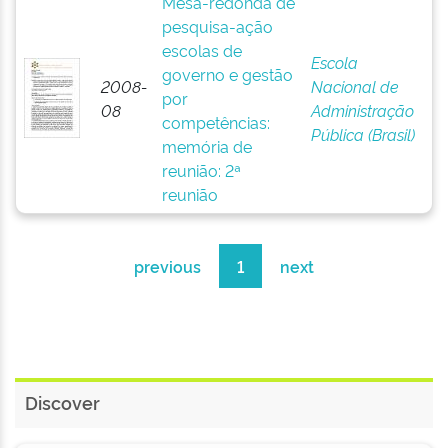
Mesa-redonda de
pesquisa-ação
escolas de
Escola
governo e gestão
2008-
Nacional de
por
08
Administração
competências:
Pública (Brasil)
memória de
reunião: 2ª
reunião
previous
1
next
Discover