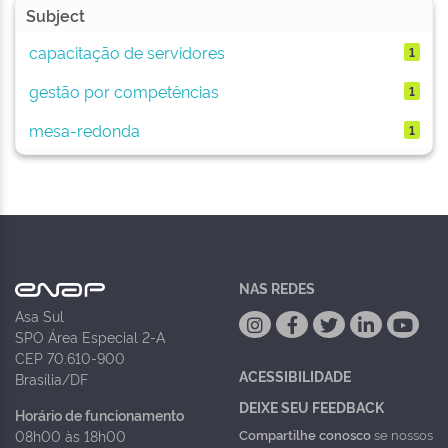
Subject
capacitação de servidores
1
gestão por competências
1
mesa-redonda
1
NAS REDES
Asa Sul
SPO Área Especial 2-A
CEP 70.610-900
ACESSIBILIDADE
Brasília/DF
DEIXE SEU FEEDBACK
Horário de funcionamento
Compartilhe conosco
se nossos
08h00 às 18h00