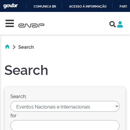
COMUNICA BR
ACESSO À INFORMAÇÃO
PARTI
Skip navigation
IR
PARA
O
CONTEÚDO
Search
Search
Search:
for