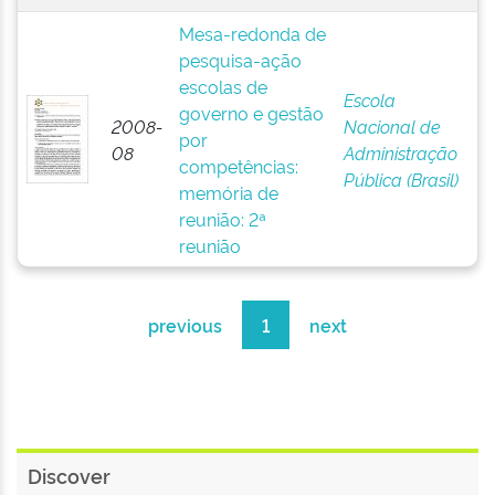
Mesa-redonda de
pesquisa-ação
escolas de
Escola
governo e gestão
2008-
Nacional de
por
08
Administração
competências:
Pública (Brasil)
memória de
reunião: 2ª
reunião
previous
1
next
Discover