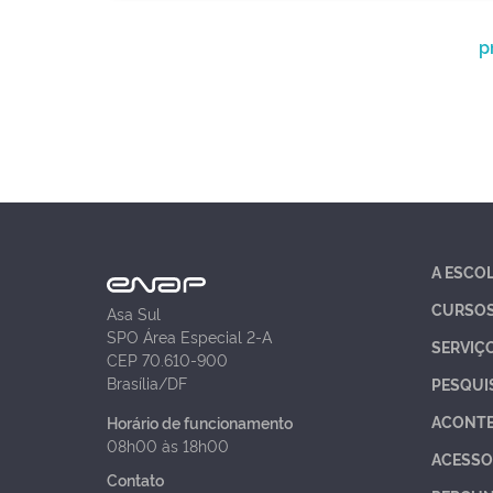
p
A ESCO
CURSO
Asa Sul
SPO Área Especial 2-A
SERVIÇ
CEP 70.610-900
Brasília/DF
PESQUI
ACONT
Horário de funcionamento
08h00 às 18h00
ACESSO
Contato