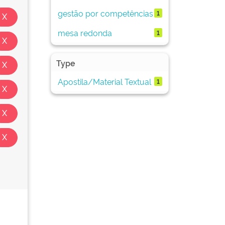
gestão por competências
1
mesa redonda
1
Type
Apostila/Material Textual
1