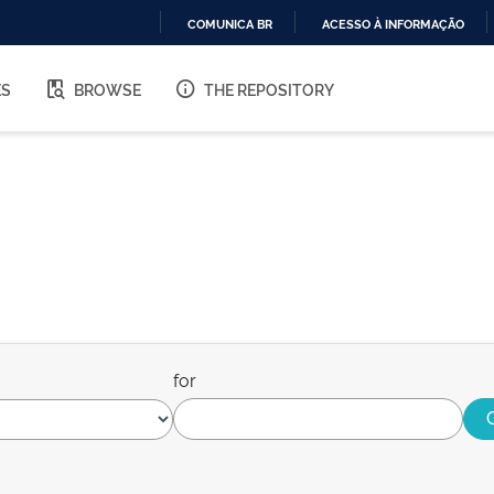
COMUNICA BR
ACESSO À INFORMAÇÃO
IR
PARA
ES
BROWSE
THE REPOSITORY
O
CONTEÚDO
for