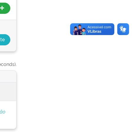
econds).
ção