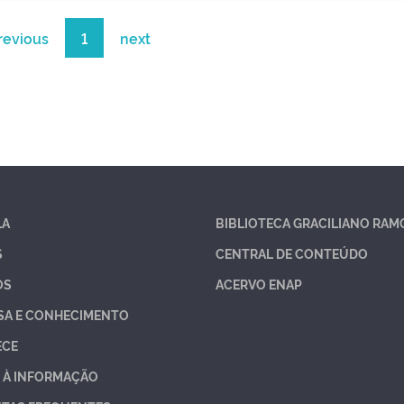
revious
1
next
LA
BIBLIOTECA GRACILIANO RAM
S
CENTRAL DE CONTEÚDO
OS
ACERVO ENAP
SA E CONHECIMENTO
ECE
 À INFORMAÇÃO