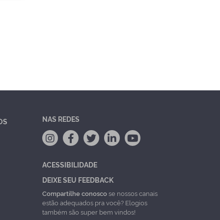
NAS REDES
OS
ACESSIBILIDADE
DEIXE SEU FEEDBACK
Compartilhe conosco
se nossos canais
estão adequados pra você? Elogios
também são super bem vindos!