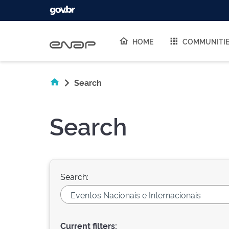
Skip navigation
HOME
COMMUNITI
Search
Search
Search:
Current filters: