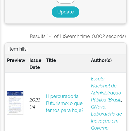
Results 1-1 of 1 (Search time: 0.002 seconds).
Item hits:
Preview
Issue
Title
Author(s)
Date
Escola
Nacional de
Administração
Hipercuradoria
2021-
Pública (Brasil)
;
Futurismo: o que
04
GNova,
temos para hoje?
Laboratório de
Inovação em
Governo