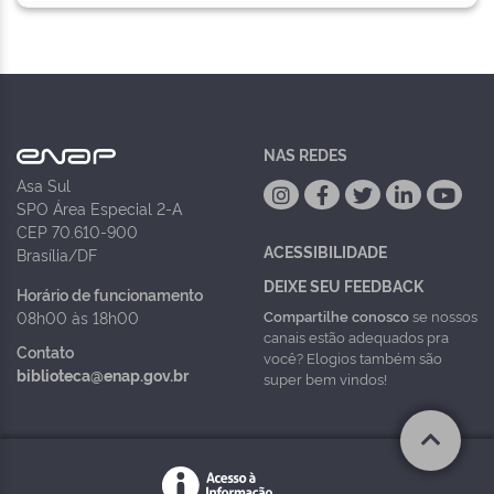
NAS REDES
Asa Sul
SPO Área Especial 2-A
CEP 70.610-900
ACESSIBILIDADE
Brasília/DF
DEIXE SEU FEEDBACK
Horário de funcionamento
Compartilhe conosco
se nossos
08h00 às 18h00
canais estão adequados pra
Contato
você? Elogios também são
biblioteca@enap.gov.br
super bem vindos!