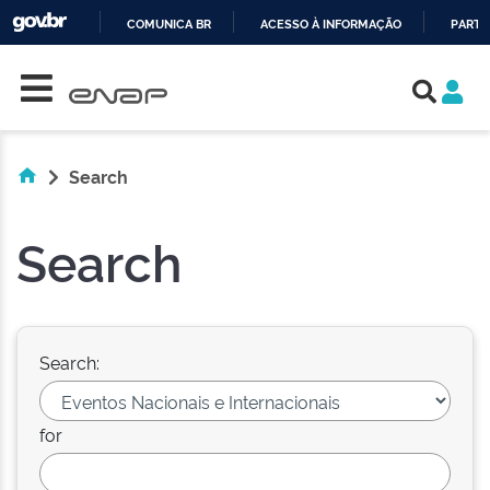
COMUNICA BR
ACESSO À INFORMAÇÃO
PARTI
Skip navigation
IR
PARA
O
CONTEÚDO
Search
Search
Search:
for