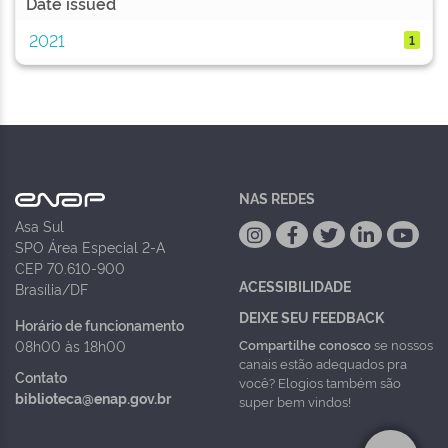
Date issued
2021
1
NAS REDES
Asa Sul
SPO Área Especial 2-A
CEP 70.610-900
ACESSIBILIDADE
Brasília/DF
DEIXE SEU FEEDBACK
Horário de funcionamento
Compartilhe conosco
se nossos
08h00 às 18h00
canais estão adequados pra
Contato
você? Elogios também são
biblioteca@enap.gov.br
super bem vindos!