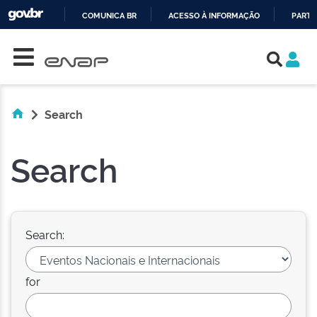
COMUNICA BR
ACESSO À INFORMAÇÃO
PARTI
Skip navigation
IR
PARA
O
CONTEÚDO
Search
Search
Search:
for