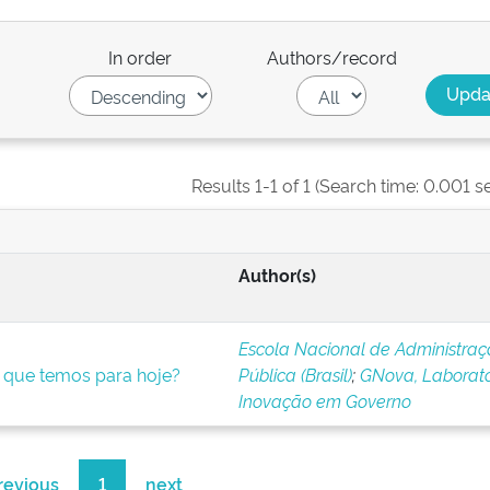
In order
Authors/record
Results 1-1 of 1 (Search time: 0.001 s
Author(s)
Escola Nacional de Administra
o que temos para hoje?
Pública (Brasil)
;
GNova, Laborató
Inovação em Governo
revious
1
next