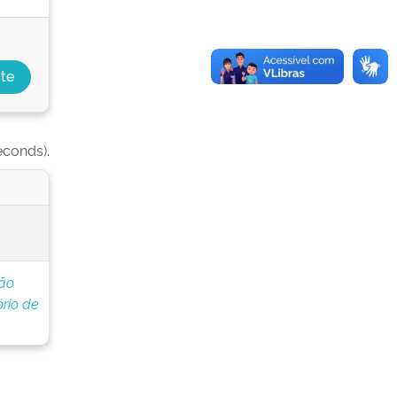
econds).
ção
rio de