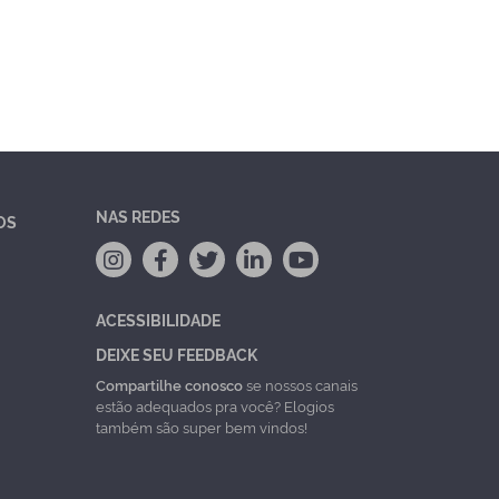
NAS REDES
OS
ACESSIBILIDADE
DEIXE SEU FEEDBACK
Compartilhe conosco
se nossos canais
estão adequados pra você? Elogios
também são super bem vindos!