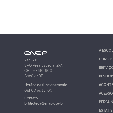
A ESCO
CURSO
Asa Sul
SPO Área Especial 2-A
SERVIÇ
CEP 70.610-900
Brasília/DF
PESQUI
ACONT
Horário de funcionamento
08h00 às 18h00
ACESSO
Contato
PERGUN
biblioteca@enap.gov.br
ESTATÍS