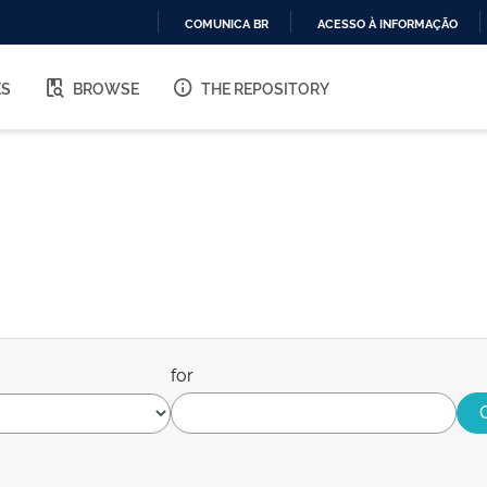
COMUNICA BR
ACESSO À INFORMAÇÃO
IR
PARA
ES
BROWSE
THE REPOSITORY
O
CONTEÚDO
for