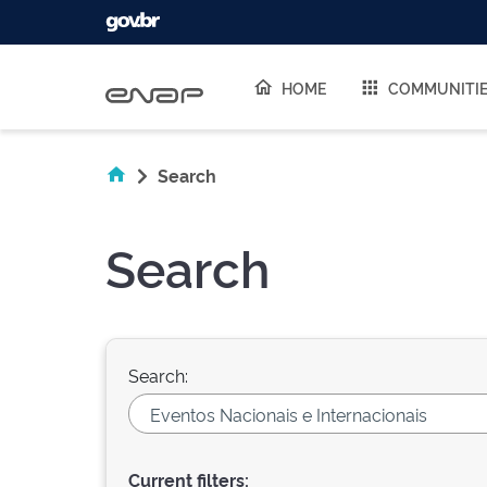
Skip navigation
HOME
COMMUNITI
Search
Search
Search:
Current filters: