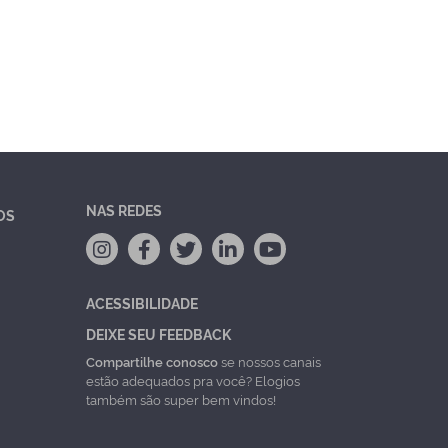
NAS REDES
OS
ACESSIBILIDADE
DEIXE SEU FEEDBACK
Compartilhe conosco
se nossos canais
estão adequados pra você? Elogios
também são super bem vindos!