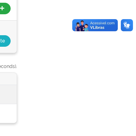
econds).