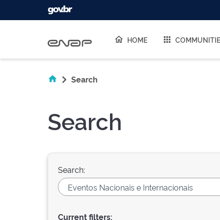
Skip navigation
HOME
COMMUNITI
Search
Search
Search:
Current filters: