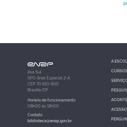
p
A ESCO
CURSO
Asa Sul
SPO Área Especial 2-A
SERVIÇ
CEP 70.610-900
Brasília/DF
PESQUI
ACONT
Horário de funcionamento
08h00 às 18h00
ACESSO
Contato
PERGUN
biblioteca@enap.gov.br