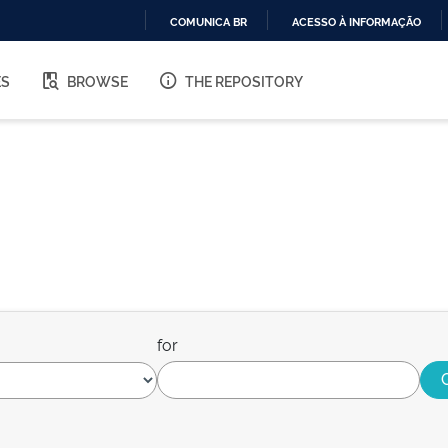
COMUNICA BR
ACESSO À INFORMAÇÃO
IR
PARA
ES
BROWSE
THE REPOSITORY
O
CONTEÚDO
for