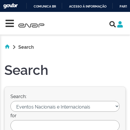
COMUNICA BR
ACESSO À INFORMAÇÃO
PARTI
Skip navigation
IR
PARA
O
CONTEÚDO
Search
Search
Search:
for