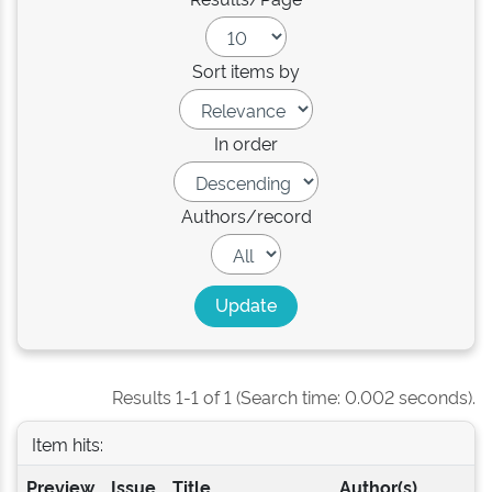
Sort items by
In order
Authors/record
Results 1-1 of 1 (Search time: 0.002 seconds).
Item hits:
Preview
Issue
Title
Author(s)