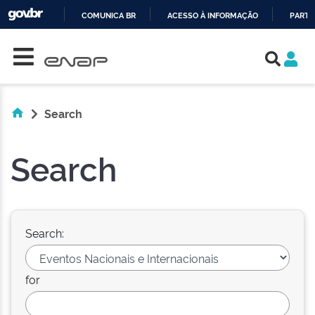
COMUNICA BR
ACESSO À INFORMAÇÃO
PARTI
Skip navigation
IR
PARA
O
CONTEÚDO
Search
Search
Search:
for