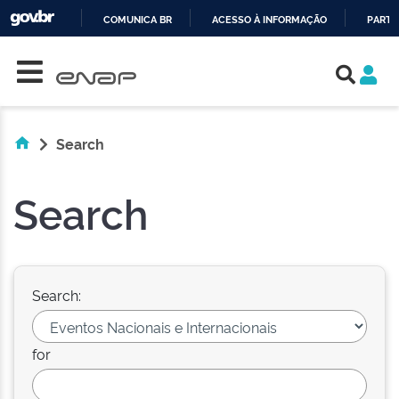
COMUNICA BR
ACESSO À INFORMAÇÃO
PARTI
Skip navigation
IR
PARA
O
CONTEÚDO
Search
Search
Search:
for