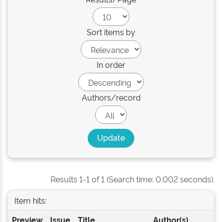
Sort items by
In order
Authors/record
Results 1-1 of 1 (Search time: 0.002 seconds).
Item hits:
Preview
Issue
Title
Author(s)