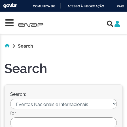
COMUNICA BR
ACESSO À INFORMAÇÃO
PARTI
Skip navigation
IR
PARA
O
CONTEÚDO
Search
Search
Search:
for