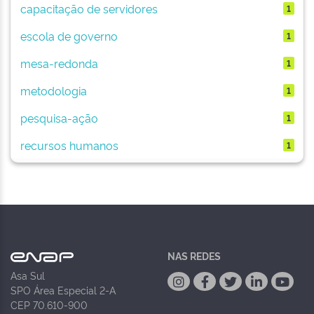
capacitação de servidores
1
escola de governo
1
mesa-redonda
1
metodologia
1
pesquisa-ação
1
recursos humanos
1
NAS REDES
Asa Sul
SPO Área Especial 2-A
CEP 70.610-900