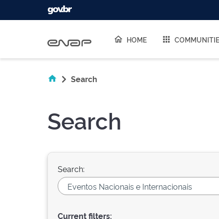
Skip navigation
HOME
COMMUNITI
Search
Search
Search:
Current filters: