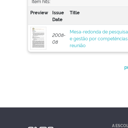
Item hits:
Preview
Issue
Title
Date
Mesa-redonda de pesquisa
2008-
e gestão por competências:
08
reunião
p
A ESCO