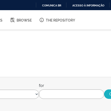
COMUNICA BR
ACESSO À INFORMAÇÃO
IR
PARA
ES
BROWSE
THE REPOSITORY
O
CONTEÚDO
for