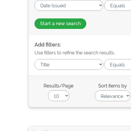
Start a new search
Add filters:
Use filters to refine the search results.
Results/Page
Sort items by