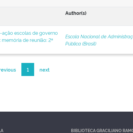
Author(s)
-ação escolas de governo
Escola Nacional de Administra
 memória de reunião: 2ª
Pública (Brasil)
revious
1
next
LA
BIBLIOTECA GRACILIANO RAM