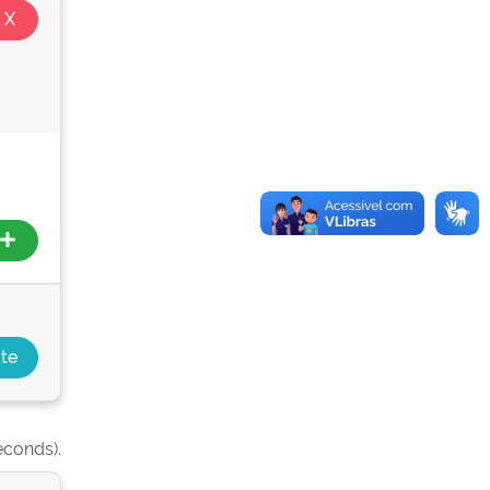
econds).