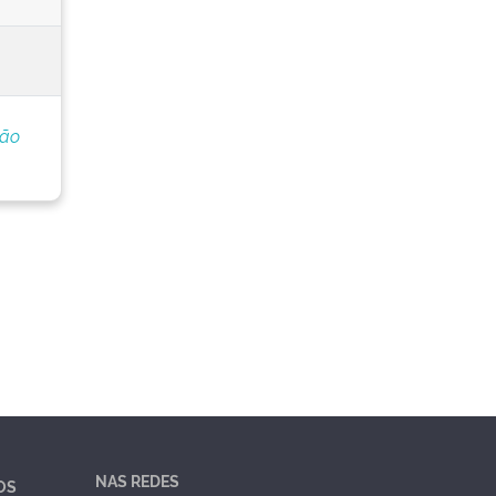
ção
NAS REDES
OS