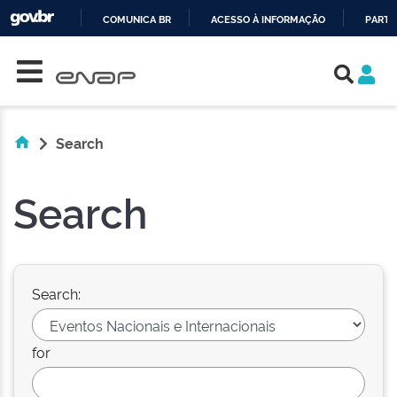
COMUNICA BR
ACESSO À INFORMAÇÃO
PARTI
Skip navigation
IR
PARA
O
CONTEÚDO
Search
Search
Search:
for