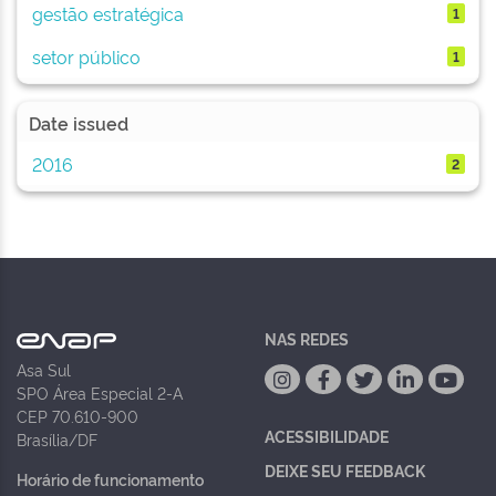
gestão estratégica
1
setor público
1
Date issued
2016
2
NAS REDES
Asa Sul
SPO Área Especial 2-A
CEP 70.610-900
ACESSIBILIDADE
Brasília/DF
DEIXE SEU FEEDBACK
Horário de funcionamento