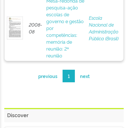
Mesa-redonda de
pesquisa-ação
escolas de
Escola
governo e gestão
2008-
Nacional de
por
08
Administração
competências:
Pública (Brasil)
memória de
reunião: 2ª
reunião
previous
1
next
Discover