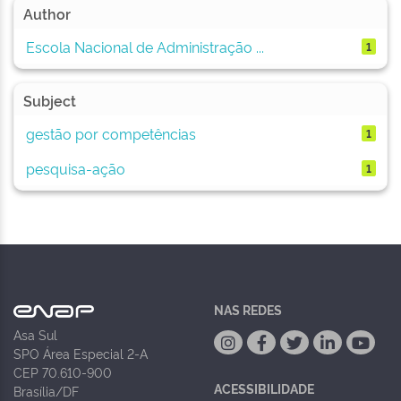
Author
Escola Nacional de Administração ...
1
Subject
gestão por competências
1
pesquisa-ação
1
NAS REDES
Asa Sul
SPO Área Especial 2-A
CEP 70.610-900
ACESSIBILIDADE
Brasília/DF