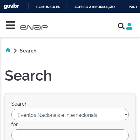
COMUNICA BR
ACESSO À INFORMAÇÃO
PARTI
Skip navigation
IR
PARA
O
CONTEÚDO
Search
Search
Search:
for