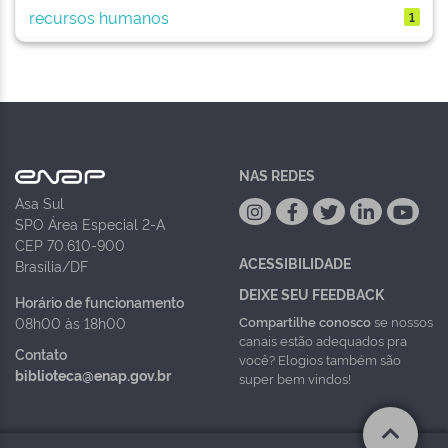
recursos humanos
1
NAS REDES
Asa Sul
SPO Área Especial 2-A
CEP 70.610-900
ACESSIBILIDADE
Brasília/DF
DEIXE SEU FEEDBACK
Horário de funcionamento
Compartilhe conosco
se nossos
08h00 às 18h00
canais estão adequados pra
Contato
você? Elogios também são
biblioteca@enap.gov.br
super bem vindos!