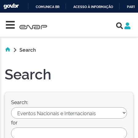
COMUNICA BR
ACESSO À INFORMAÇÃO
PARTI
Skip navigation
IR
PARA
O
CONTEÚDO
Search
Search
Search:
for