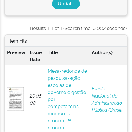
Results 1-1 of 1 (Search time: 0.002 seconds).
Item hits:
Preview
Issue
Title
Author(s)
Date
Mesa-redonda de
pesquisa-ação
escolas de
Escola
governo e gestão
2008-
Nacional de
por
08
Administração
competências:
Pública (Brasil)
memória de
reunião: 2ª
reunião