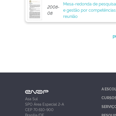
Mesa-redonda de pesquisa
2008-
e gestão por competências:
08
reunião
p
A ESCO
CURSO
Asa Sul
SPO Área Especial 2-A
SERVIÇ
CEP 70.610-900
Brasília/DF
PESQUI