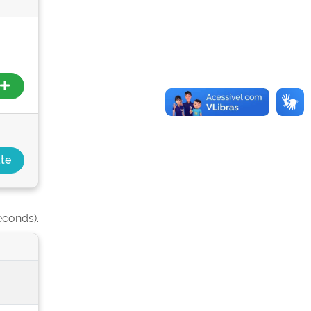
econds).