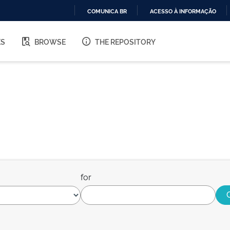
COMUNICA BR
ACESSO À INFORMAÇÃO
IR
PARA
ES
BROWSE
THE REPOSITORY
O
CONTEÚDO
for