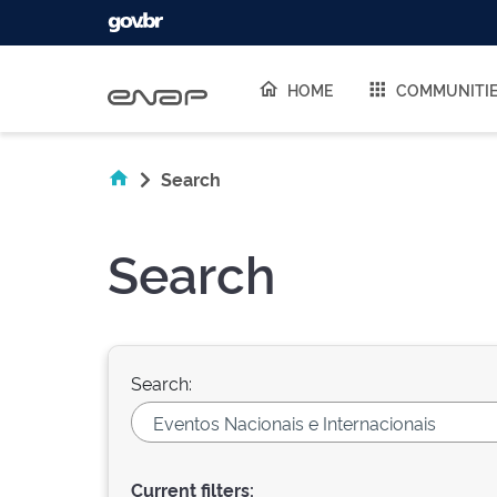
Skip navigation
HOME
COMMUNITI
Search
Search
Search:
Current filters: