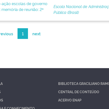
-ação escolas de governo
Escola Nacional de Administra
 memória de reunião: 2ª
Pública (Brasil)
revious
1
next
LA
BIBLIOTECA GRACILIANO RAM
S
CENTRAL DE CONTEÚDO
OS
ACERVO ENAP
SA E CONHECIMENTO