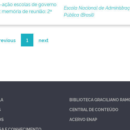
-ação escolas de governo
Escola Nacional de Administra
 memória de reunião: 2ª
Pública (Brasil)
revious
1
next
LA
BIBLIOTECA GRACILIANO RAM
S
CENTRAL DE CONTEÚDO
OS
ACERVO ENAP
SA E CONHECIMENTO