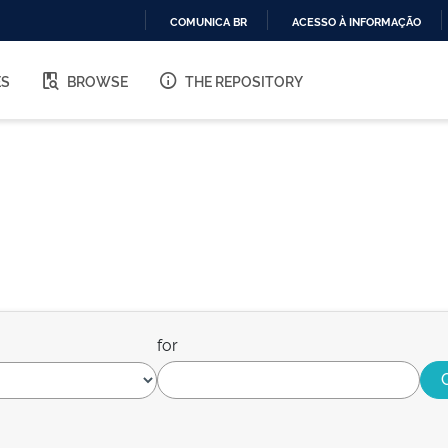
COMUNICA BR
ACESSO À INFORMAÇÃO
IR
PARA
ES
BROWSE
THE REPOSITORY
O
CONTEÚDO
for