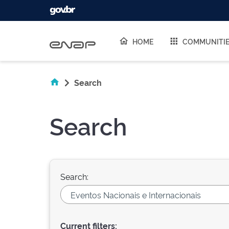
Skip navigation
HOME
COMMUNITI
Search
Search
Search:
Current filters: