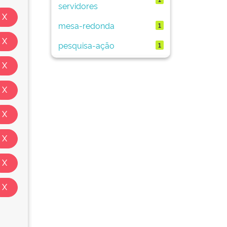
servidores
mesa-redonda
1
pesquisa-ação
1