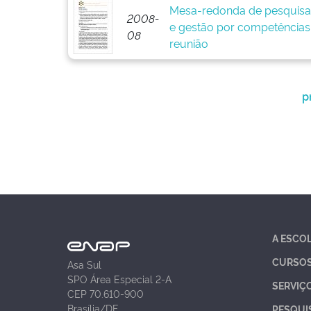
Mesa-redonda de pesquisa
2008-
e gestão por competências:
08
reunião
p
A ESCO
CURSO
Asa Sul
SPO Área Especial 2-A
SERVIÇ
CEP 70.610-900
Brasília/DF
PESQUI