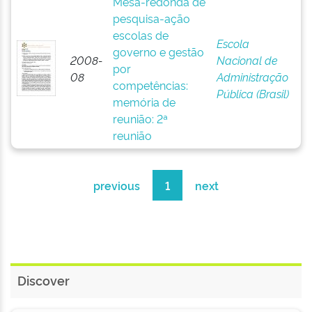
Mesa-redonda de
pesquisa-ação
escolas de
Escola
governo e gestão
2008-
Nacional de
por
08
Administração
competências:
Pública (Brasil)
memória de
reunião: 2ª
reunião
previous
1
next
Discover