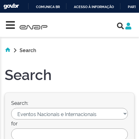
COMUNICA BR
ACESSO À INFORMAÇÃO
PARTI
Skip navigation
IR
PARA
O
CONTEÚDO
Search
Search
Search:
for