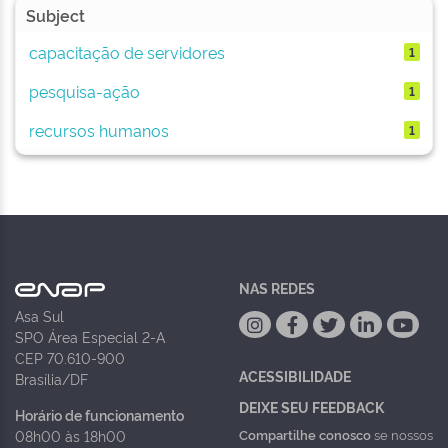
Subject
capacitação de servidores
1
pesquisa-ação
1
recursos humanos
1
NAS REDES
Asa Sul
SPO Área Especial 2-A
CEP 70.610-900
ACESSIBILIDADE
Brasília/DF
DEIXE SEU FEEDBACK
Horário de funcionamento
Compartilhe conosco
se nossos
08h00 às 18h00