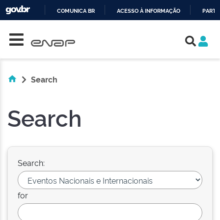
COMUNICA BR
ACESSO À INFORMAÇÃO
PARTI
Skip navigation
IR
PARA
O
CONTEÚDO
Search
Search
Search:
for