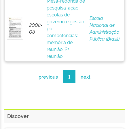
Mesa-redonda de
pesquisa-ação
escolas de
Escola
governo e gestão
2008-
Nacional de
por
08
Administração
competências:
Pública (Brasil)
memória de
reunião: 2ª
reunião
previous
1
next
Discover