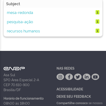
Subject
mesa-redonda
1
pesquisa-ação
1
recursos humanos
1
NAS REDES
Asa Sul
SPO Área Especial 2-A
CEP 70.610-900
ACESSIBILIDADE
Brasília/DF
DEIXE SEU FEEDBACK
Horário de funcionamento
Compartilhe conosco
se nossos
08h00 às 18h00