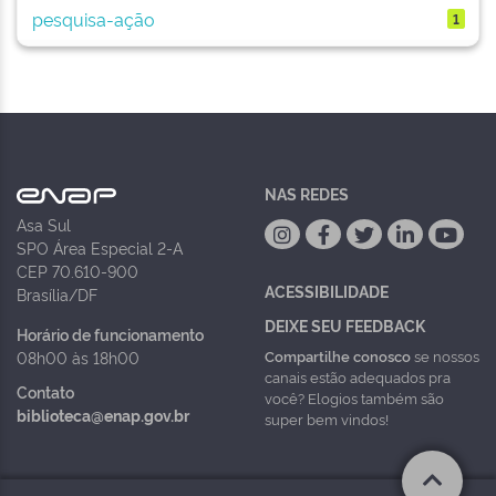
pesquisa-ação
1
NAS REDES
Asa Sul
SPO Área Especial 2-A
CEP 70.610-900
ACESSIBILIDADE
Brasília/DF
DEIXE SEU FEEDBACK
Horário de funcionamento
Compartilhe conosco
se nossos
08h00 às 18h00
canais estão adequados pra
Contato
você? Elogios também são
biblioteca@enap.gov.br
super bem vindos!