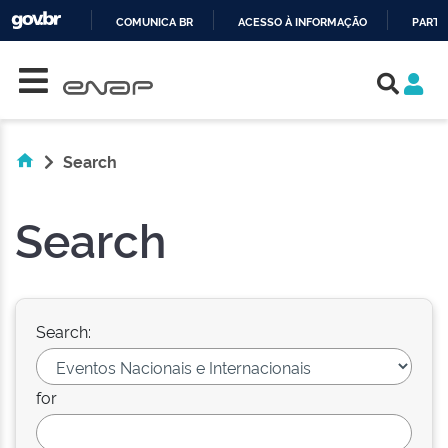
COMUNICA BR
ACESSO À INFORMAÇÃO
PARTI
Skip navigation
IR
PARA
O
CONTEÚDO
Search
Search
Search:
for