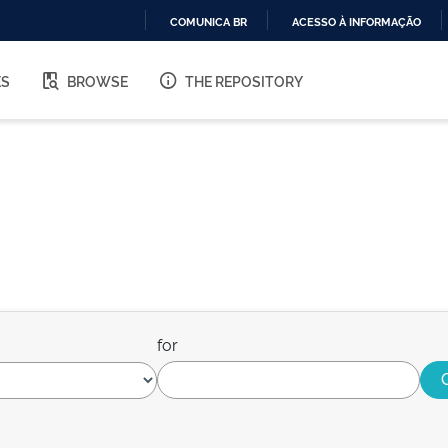
COMUNICA BR
ACESSO À INFORMAÇÃO
IR
PARA
ES
BROWSE
THE REPOSITORY
O
CONTEÚDO
for