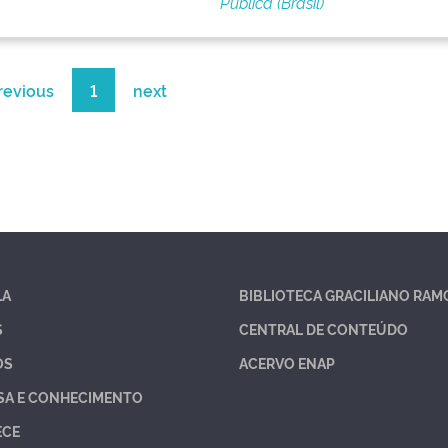
Pública (Brasil)
revious
1
next
LA
BIBLIOTECA GRACILIANO RAM
S
CENTRAL DE CONTEÚDO
OS
ACERVO ENAP
SA E CONHECIMENTO
ECE