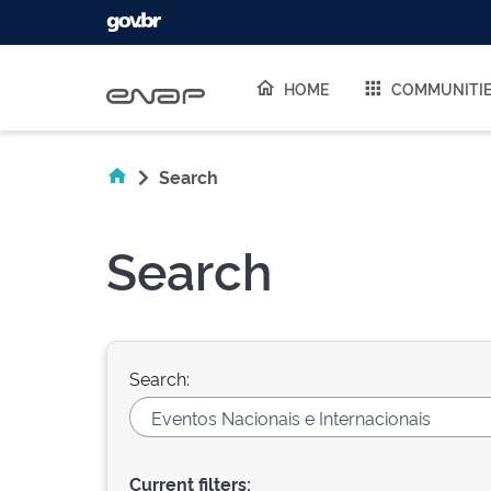
Skip navigation
HOME
COMMUNITI
Search
Search
Search:
Current filters: