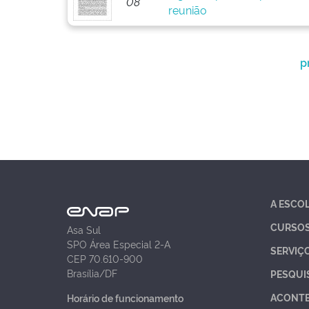
08
reunião
p
A ESCO
CURSO
Asa Sul
SPO Área Especial 2-A
SERVIÇ
CEP 70.610-900
Brasília/DF
PESQUI
ACONT
Horário de funcionamento