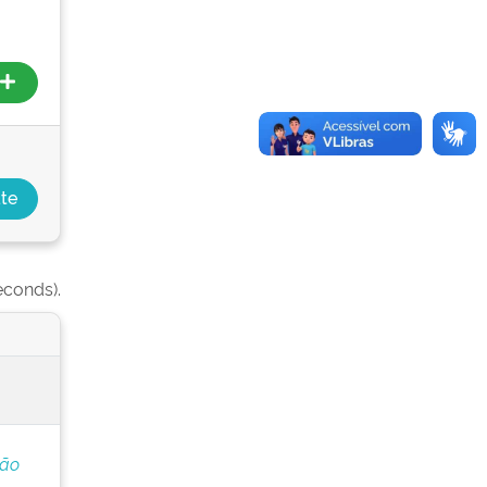
econds).
ção