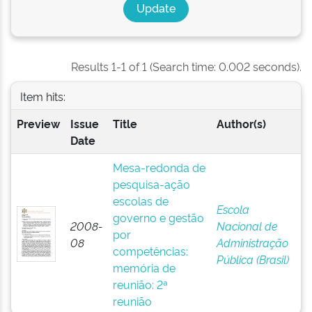
Results 1-1 of 1 (Search time: 0.002 seconds).
Item hits:
Preview
Issue
Title
Author(s)
Date
Mesa-redonda de
pesquisa-ação
escolas de
Escola
governo e gestão
2008-
Nacional de
por
08
Administração
competências:
Pública (Brasil)
memória de
reunião: 2ª
reunião