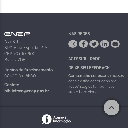
NAS REDES
Asa Sul
SPO Área Especial 2-A
CEP 70.610-900
ACESSIBILIDADE
Brasília/DF
DEIXE SEU FEEDBACK
Horário de funcionamento
Compartilhe conosco
se nossos
08h00 às 18h00
canais estão adequados pra
Contato
você? Elogios também são
biblioteca@enap.gov.br
super bem vindos!