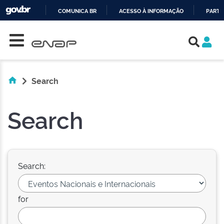
COMUNICA BR
ACESSO À INFORMAÇÃO
PARTI
Skip navigation
IR
PARA
O
CONTEÚDO
Search
Search
Search:
for