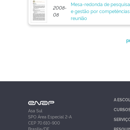
Mesa-redonda de pesquisa
2008-
e gestão por competências:
08
reunião
p
A ESCO
CURSO
Asa Sul
SPO Área Especial 2-A
SERVIÇ
CEP 70.610-900
Brasília/DF
PESQUI