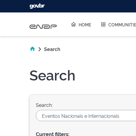
Skip navigation
HOME
COMMUNITI
Search
Search
Search:
Current filters: