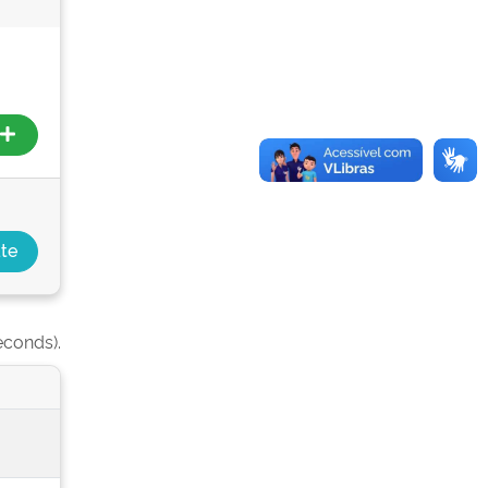
econds).