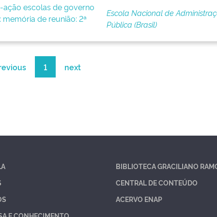
-ação escolas de governo
Escola Nacional de Administra
 memória de reunião: 2ª
Pública (Brasil)
revious
1
next
LA
BIBLIOTECA GRACILIANO RAM
S
CENTRAL DE CONTEÚDO
OS
ACERVO ENAP
SA E CONHECIMENTO