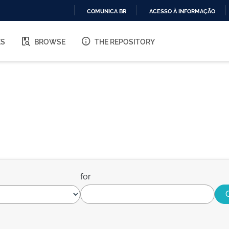
COMUNICA BR
ACESSO À INFORMAÇÃO
IR
PARA
ES
BROWSE
THE REPOSITORY
O
CONTEÚDO
for