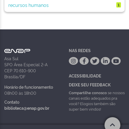
recursos humanos
1
NAS REDES
Asa Sul
SPO Área Especial 2-A
CEP 70.610-900
ACESSIBILIDADE
Brasília/DF
DEIXE SEU FEEDBACK
Horário de funcionamento
Compartilhe conosco
se nossos
08h00 às 18h00
canais estão adequados pra
Contato
você? Elogios também são
biblioteca@enap.gov.br
super bem vindos!