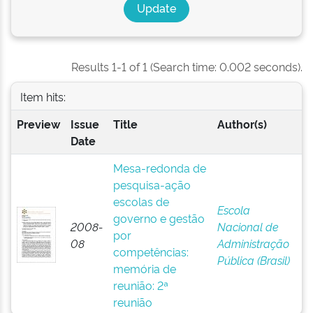
Results 1-1 of 1 (Search time: 0.002 seconds).
Item hits:
Preview
Issue
Title
Author(s)
Date
Mesa-redonda de
pesquisa-ação
escolas de
Escola
governo e gestão
2008-
Nacional de
por
08
Administração
competências:
Pública (Brasil)
memória de
reunião: 2ª
reunião