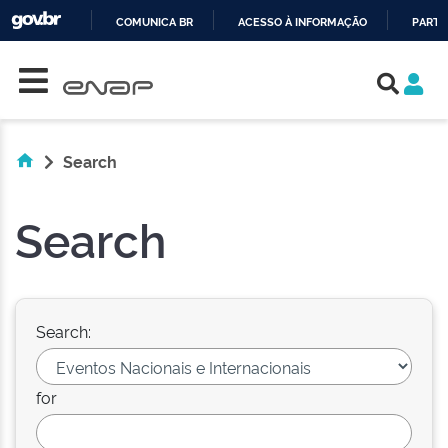
COMUNICA BR
ACESSO À INFORMAÇÃO
PARTI
Skip navigation
IR
PARA
O
CONTEÚDO
Search
Search
Search:
for