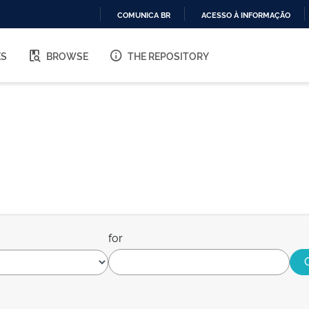
COMUNICA BR
ACESSO À INFORMAÇÃO
IR
PARA
ES
BROWSE
THE REPOSITORY
O
CONTEÚDO
for