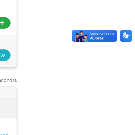
econds).
asil)