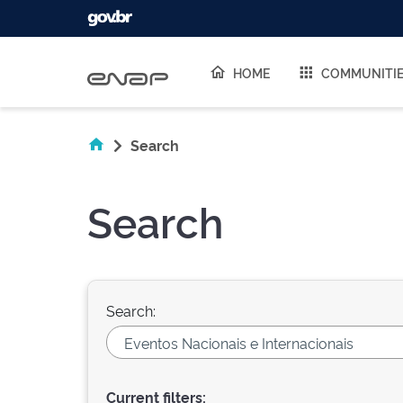
Skip navigation
HOME
COMMUNITI
Search
Search
Search:
Current filters: