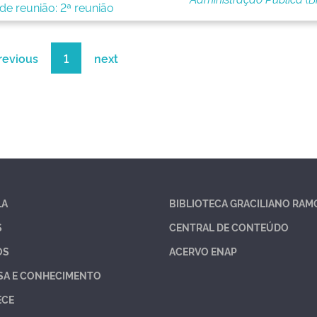
e reunião: 2ª reunião
revious
1
next
LA
BIBLIOTECA GRACILIANO RAM
S
CENTRAL DE CONTEÚDO
OS
ACERVO ENAP
SA E CONHECIMENTO
ECE