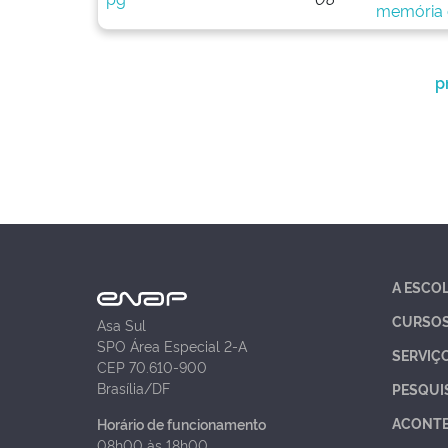
memória d
p
A ESCO
CURSO
Asa Sul
SPO Área Especial 2-A
SERVIÇ
CEP 70.610-900
Brasília/DF
PESQUI
ACONT
Horário de funcionamento
08h00 às 18h00