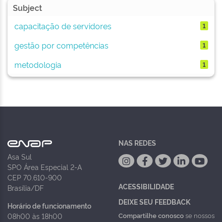
Subject
capacitação de servidores
1
gestão por competências
1
metodologia
1
NAS REDES
Asa Sul
SPO Área Especial 2-A
CEP 70.610-900
ACESSIBILIDADE
Brasília/DF
DEIXE SEU FEEDBACK
Horário de funcionamento
Compartilhe conosco
se nossos
08h00 às 18h00