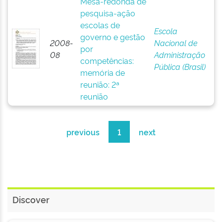
Mesa-redonda de
pesquisa-ação
escolas de
Escola
governo e gestão
2008-
Nacional de
por
08
Administração
competências:
Pública (Brasil)
memória de
reunião: 2ª
reunião
previous
1
next
Discover