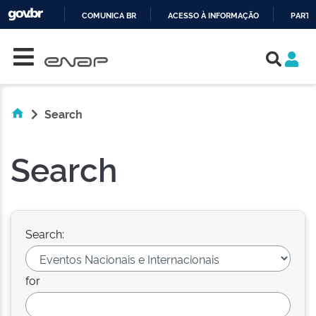
COMUNICA BR
ACESSO À INFORMAÇÃO
PARTI
Skip navigation
IR
PARA
O
CONTEÚDO
Search
Search
Search:
for