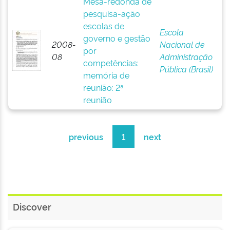
Mesa-redonda de
pesquisa-ação
escolas de
Escola
governo e gestão
2008-
Nacional de
por
08
Administração
competências:
Pública (Brasil)
memória de
reunião: 2ª
reunião
previous
1
next
Discover