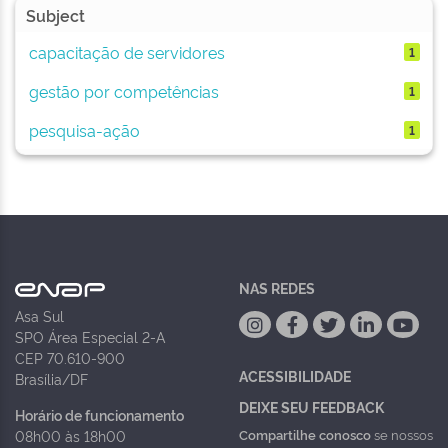
Subject
capacitação de servidores
1
gestão por competências
1
pesquisa-ação
1
NAS REDES
Asa Sul
SPO Área Especial 2-A
CEP 70.610-900
ACESSIBILIDADE
Brasília/DF
DEIXE SEU FEEDBACK
Horário de funcionamento
Compartilhe conosco
se nossos
08h00 às 18h00