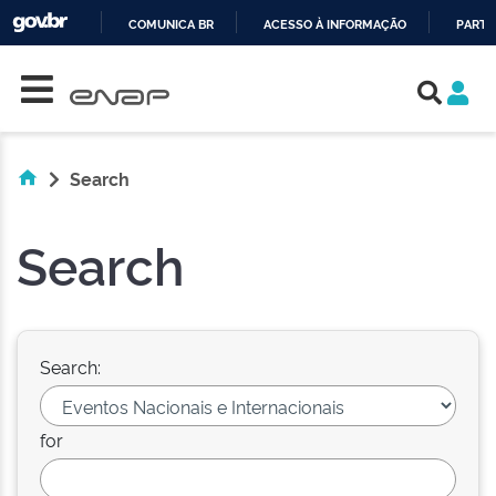
COMUNICA BR
ACESSO À INFORMAÇÃO
PARTI
Skip navigation
IR
PARA
O
CONTEÚDO
Search
Search
Search:
for