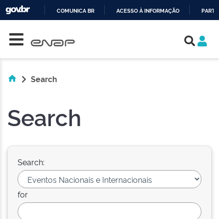
COMUNICA BR
ACESSO À INFORMAÇÃO
PARTI
Skip navigation
IR
PARA
O
CONTEÚDO
Search
Search
Search:
for