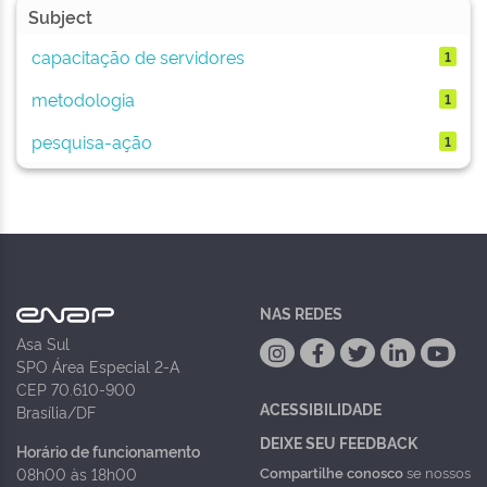
Subject
capacitação de servidores
1
metodologia
1
pesquisa-ação
1
NAS REDES
Asa Sul
SPO Área Especial 2-A
CEP 70.610-900
ACESSIBILIDADE
Brasília/DF
DEIXE SEU FEEDBACK
Horário de funcionamento
Compartilhe conosco
se nossos
08h00 às 18h00