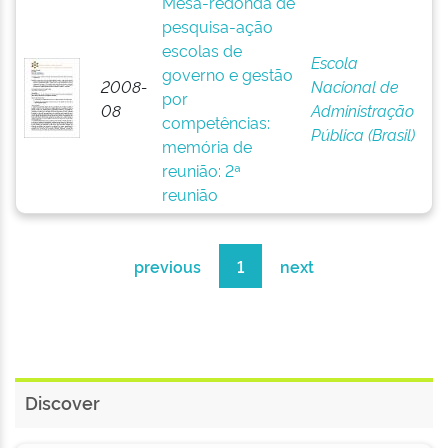
Mesa-redonda de
pesquisa-ação
escolas de
Escola
governo e gestão
2008-
Nacional de
por
08
Administração
competências:
Pública (Brasil)
memória de
reunião: 2ª
reunião
previous
1
next
Discover