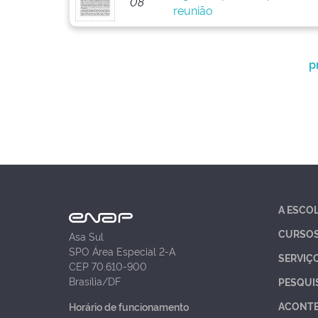
08
reunião
p
A ESCO
CURSO
Asa Sul
SPO Área Especial 2-A
SERVIÇ
CEP 70.610-900
Brasília/DF
PESQUI
ACONT
Horário de funcionamento