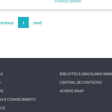
Pública (Brasil)
revious
1
next
LA
BIBLIOTECA GRACILIANO RAM
S
CENTRAL DE CONTEÚDO
OS
ACERVO ENAP
SA E CONHECIMENTO
ECE