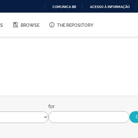
COMUNICA BR
ACESSO À INFORMAÇÃO
IR
PARA
ES
BROWSE
THE REPOSITORY
O
CONTEÚDO
for