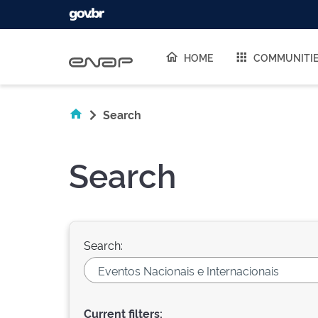
Skip navigation
HOME
COMMUNITI
Search
Search
Search:
Current filters: