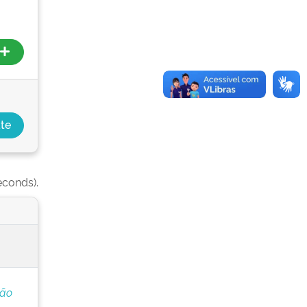
econds).
ção