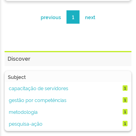
previous
1
next
Discover
Subject
capacitação de servidores
1
gestão por competências
1
metodologia
1
pesquisa-ação
1