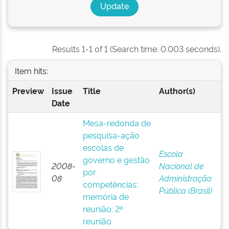
Results 1-1 of 1 (Search time: 0.003 seconds).
Item hits:
Preview
Issue
Title
Author(s)
Date
Mesa-redonda de
pesquisa-ação
escolas de
Escola
governo e gestão
2008-
Nacional de
por
08
Administração
competências:
Pública (Brasil)
memória de
reunião: 2ª
reunião