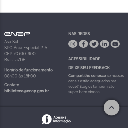
NAS REDES
Asa Sul
SPO Área Especial 2-A
CEP 70.610-900
ACESSIBILIDADE
Brasília/DF
DEIXE SEU FEEDBACK
Horário de funcionamento
Compartilhe conosco
se nossos
08h00 às 18h00
canais estão adequados pra
Contato
você? Elogios também são
biblioteca@enap.gov.br
super bem vindos!