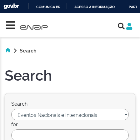
COMUNICA BR
ACESSO À INFORMAÇÃO
PARTI
Skip navigation
IR
PARA
O
CONTEÚDO
Search
Search
Search:
for